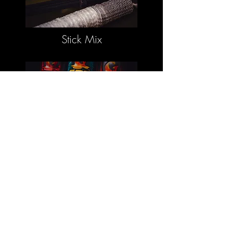
Stick Mix
PVA Bag Mix
FOLGE UNS
©
2011 - 2020
Kiana Carp Limited. Alle Rechte
vorbehalten. Goo ™ und zugehörige Marken sind