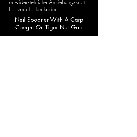
unwiderstehliche Anziehungskraft
bis zum Hakenköder.
Neil Spooner With A Carp
Caught On Tiger Nut Goo
FOLGE UNS
©
2011 - 2020
Kiana Carp Limited. Alle Rechte
vorbehalten. Goo ™ und zugehörige Marken sind
das alleinige Eigentum von Kiana Carp Limited.