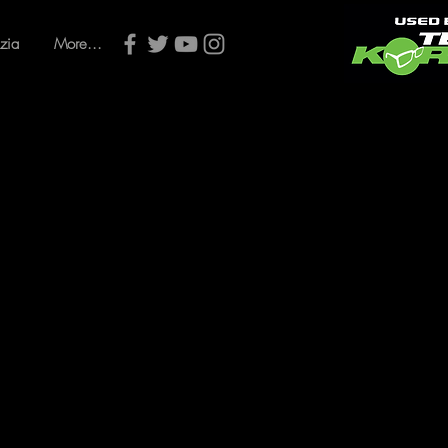
zia
More...