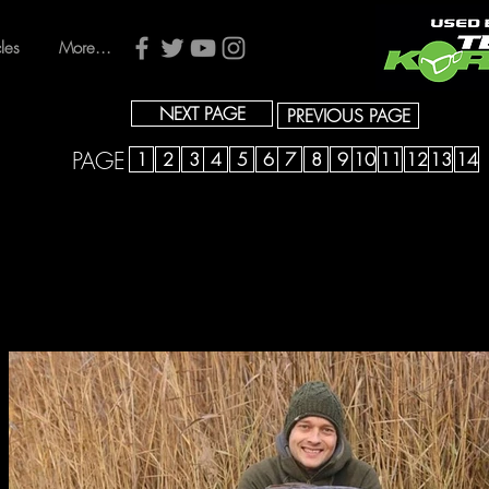
cles
More...
NEXT PAGE
PREVIOUS PAGE
PAGE
1
2
3
4
5
6
7
8
9
10
11
12
13
14