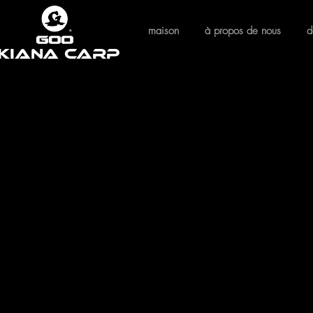
maison
à propos de nous
d
Kiana Carp