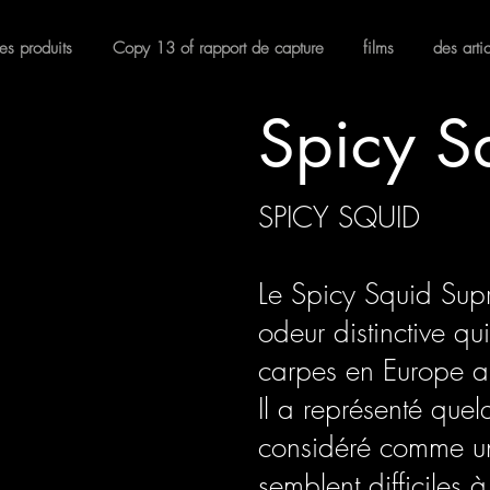
es produits
Copy 13 of rapport de capture
films
des arti
Spicy S
SPICY SQUID
Le Spicy Squid Supre
odeur distinctive qu
carpes en Europe a
Il a représenté que
considéré comme un
semblent difficiles à